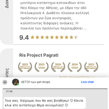
μοντέρνο κατάστημα κατοικιδίων στον
Νέο Κόσμο της Αθήνας, με έδρα την οδό
Ντελακρουά 4. Διαθέτει πλούσια συλλογή
προϊόντων για ζώα συντροφιάς,
καλύπτοντας διάφορες ανάγκες. Η
ποικιλία των προϊόντων περιλαμβάνει ...
9.4
Ris Project Pagrati
Διακριθέντες
Δείτε περισσότερα >>
ΑΕΤΟΊ των pet shops
Live chat
Το Ris Project Pagrati βρίσκεται στη
συνοικία Παγκράτι της Αθήνας και
21:06
λειτουργεί ως ένας μοναδικός χώρος για
όσους αγαπούν τα κατοικίδια. Η εταιρεία
Γεια σας. Χαίρομαι που θα σας βοηθήσω! 🙂 Κάντε
συνδυάζει τις υπηρεσίες ενός
κλικ στο αντίστοιχο θέμα συνομιλίας! 🙂
εξειδικευμένου καταστήματος για ζώα