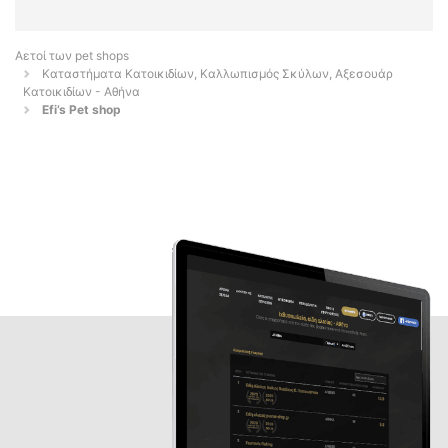
Αετοί των pet shops
Καταστήματα Κατοικιδίων, Καλλωπισμός Σκύλων, Αξεσουάρ
Κατοικιδίων - Αθήνα
Efi’s Pet shop