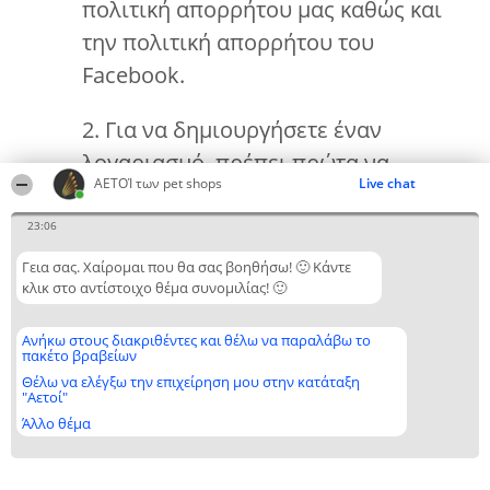
πολιτική απορρήτου μας καθώς και
την πολιτική απορρήτου του
Facebook.
2. Για να δημιουργήσετε έναν
λογαριασμό, πρέπει πρώτα να
ΑΕΤΟΊ των pet shops
Live chat
διαβάσετε και να αποδεχτείτε τους
Κανονισμούς και την Πολιτική
23:06
Απορρήτου.
Γεια σας. Χαίρομαι που θα σας βοηθήσω! 🙂 Κάντε
κλικ στο αντίστοιχο θέμα συνομιλίας! 🙂
3. Ο λογαριασμός χρήστη επιτρέπει
Ανήκω στους διακριθέντες και θέλω να παραλάβω το
την προσθήκη και την κατάργηση
πακέτο βραβείων
εταιρειών στον κατάλογο των
Θέλω να ελέγξω την επιχείρηση μου στην κατάταξη
"Αετοί"
αγαπημένων εταιρειών. Η λίστα
Άλλο θέμα
εμφανίζεται μόνο από τον χρήστη
στην υποσελίδα Νικητές /