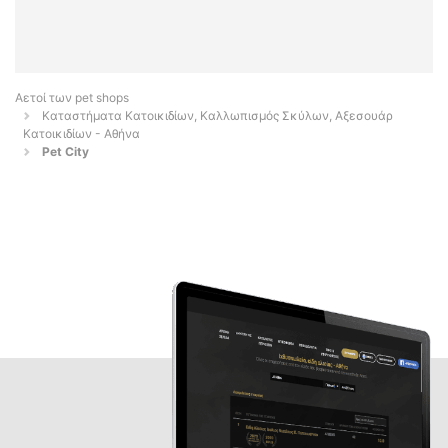
Αετοί των pet shops
Καταστήματα Κατοικιδίων, Καλλωπισμός Σκύλων, Αξεσουάρ
Κατοικιδίων - Αθήνα
Pet City