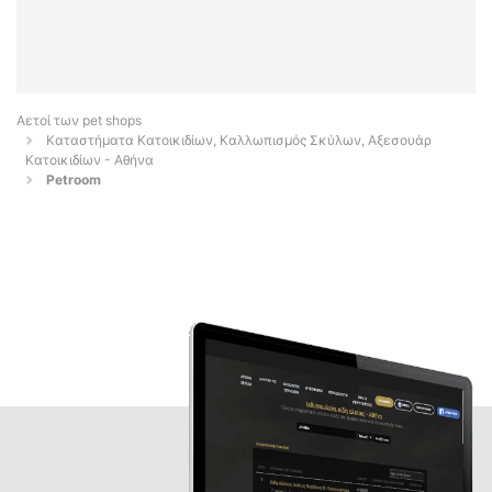
Αετοί των pet shops
Καταστήματα Κατοικιδίων, Καλλωπισμός Σκύλων, Αξεσουάρ
Κατοικιδίων - Αθήνα
Petroom