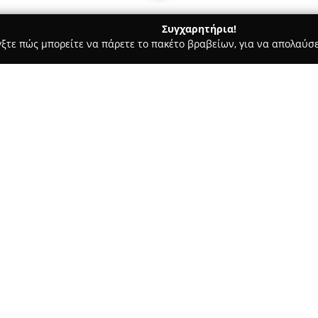
Συγχαρητήρια!
γξτε πώς μπορείτε να πάρετε το πακέτο βραβείων, για να απολαύσε
 Καλλωπισμός Σκύλων, Αξεσουάρ Κατοικιδίων - Αθήνα
Τάνια P
Σχετικά με την εταιρεία:
Η επιχείρηση
Τάνια Pet Groo
Αθήνα, εξειδικεύεται σε υπηρ
περισσότερα από 25 έτη δραστ
προσοχή που δείχνει στην υγεί
Δείτε περισσότερα >>
φάσμα των υπηρεσιών της περ
μπάνιο, ο καθαρισμός αυτιών, 
το grooming, το trimming και τ
Η προσέγγιση που ακολουθεί η