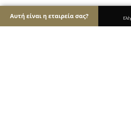
Αυτή είναι η εταιρεία σας?
Ελέ
Αετοί των pet shops
Καταστήματα Κατοικιδίων,
Τάνια Pet Grooming
9.3
(60)
Αθήνα, Λ.Γαλατσιου 73
Εμφάνιση αριθμού τηλεφώνου