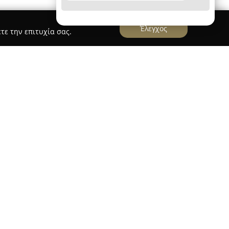
Έλεγχος
τε την επιτυχία σας.
et Grooming
ming
, με έδρα τη Λεωφόρο Γαλατσίου 73 στην
εσίες καλλωπισμού για σκύλους. Έχοντας
ηριοποίησης στον χώρο, διαφοροποιείται για την
α και την ψυχολογία των κατοικιδίων. Στο
ιλαμβάνονται το κούρεμα, το θεραπευτικό
το κόψιμο νυχιών, καθώς και διαδικασίες όπως
ο striping για σκύλους κάθε φυλής και μεγέθους.
 Τάνια Grooming δίνει προτεραιότητα στη