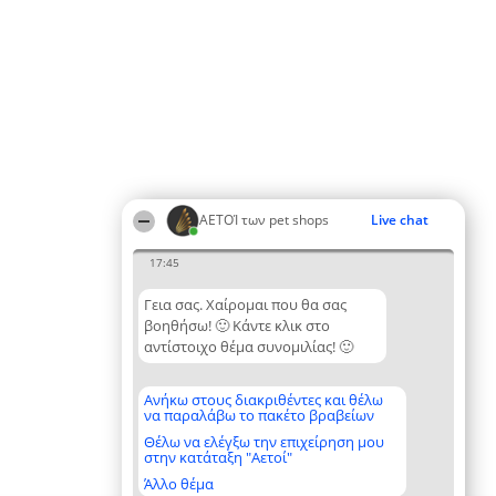
ΑΕΤΟΊ των pet shops
Live chat
17:45
Γεια σας. Χαίρομαι που θα σας
βοηθήσω! 🙂 Κάντε κλικ στο
αντίστοιχο θέμα συνομιλίας! 🙂
Ανήκω στους διακριθέντες και θέλω
να παραλάβω το πακέτο βραβείων
Θέλω να ελέγξω την επιχείρηση μου
στην κατάταξη "Αετοί"
Άλλο θέμα