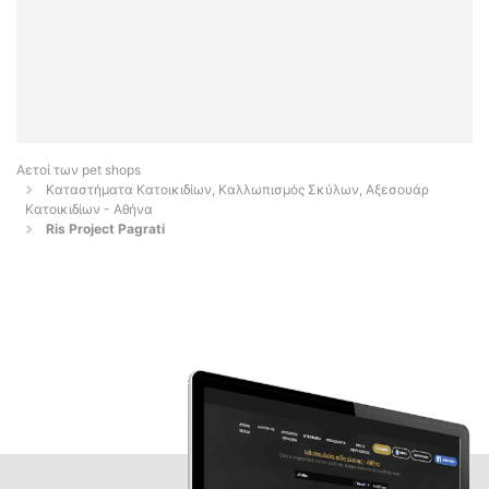
Αετοί των pet shops
Καταστήματα Κατοικιδίων, Καλλωπισμός Σκύλων, Αξεσουάρ
Κατοικιδίων - Αθήνα
Ris Project Pagrati