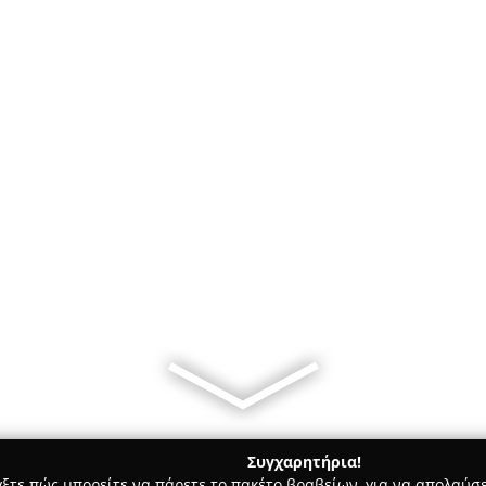
Συγχαρητήρια!
γξτε πώς μπορείτε να πάρετε το πακέτο βραβείων, για να απολαύσε