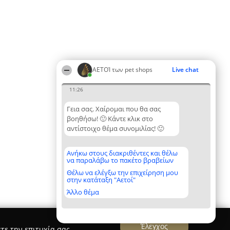
ΑΕΤΟΊ των pet shops
Live chat
11:26
Γεια σας. Χαίρομαι που θα σας
βοηθήσω! 🙂 Κάντε κλικ στο
αντίστοιχο θέμα συνομιλίας! 🙂
Ανήκω στους διακριθέντες και θέλω
να παραλάβω το πακέτο βραβείων
Θέλω να ελέγξω την επιχείρηση μου
στην κατάταξη "Αετοί"
Άλλο θέμα
Έλεγχος
τε την επιτυχία σας.