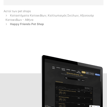
Αετοί των pet shops
Καταστήματα Κατοικιδίων, Καλλωπισμός Σκύλων, Αξεσουάρ
Κατοικιδίων - Αθήνα
Happy Friends Pet Shop