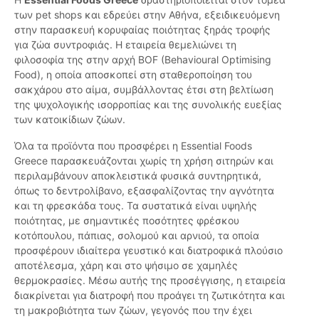
των pet shops και εδρεύει στην Αθήνα, εξειδικευόμενη
στην παρασκευή κορυφαίας ποιότητας ξηράς τροφής
για ζώα συντροφιάς. Η εταιρεία θεμελιώνει τη
φιλοσοφία της στην αρχή BOF (Behavioural Optimising
Food), η οποία αποσκοπεί στη σταθεροποίηση του
σακχάρου στο αίμα, συμβάλλοντας έτσι στη βελτίωση
της ψυχολογικής ισορροπίας και της συνολικής ευεξίας
των κατοικίδιων ζώων.
Όλα τα προϊόντα που προσφέρει η Essential Foods
Greece παρασκευάζονται χωρίς τη χρήση σιτηρών και
περιλαμβάνουν αποκλειστικά φυσικά συντηρητικά,
όπως το δεντρολίβανο, εξασφαλίζοντας την αγνότητα
και τη φρεσκάδα τους. Τα συστατικά είναι υψηλής
ποιότητας, με σημαντικές ποσότητες φρέσκου
κοτόπουλου, πάπιας, σολομού και αρνιού, τα οποία
προσφέρουν ιδιαίτερα γευστικό και διατροφικά πλούσιο
αποτέλεσμα, χάρη και στο ψήσιμο σε χαμηλές
θερμοκρασίες. Μέσω αυτής της προσέγγισης, η εταιρεία
διακρίνεται για διατροφή που προάγει τη ζωτικότητα και
τη μακροβιότητα των ζώων, γεγονός που την έχει