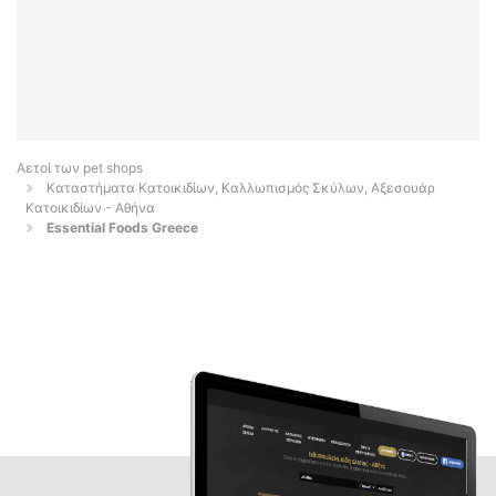
Αετοί των pet shops
Καταστήματα Κατοικιδίων, Καλλωπισμός Σκύλων, Αξεσουάρ
Κατοικιδίων - Αθήνα
Essential Foods Greece