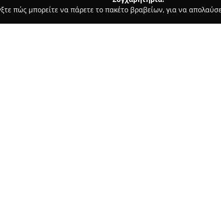
γξτε πώς μπορείτε να πάρετε το πακέτο βραβείων, για να απολαύσε
 Καλλωπισμός Σκύλων, Αξεσουάρ Κατοικιδίων - Αθήνα
PetShop
Σχετικά με την εταιρεία:
Το
PetShop-Kypseli
βρίσκεται 
ως ολοκληρωμένος προορισμός 
περιοχή. Προσφέρει μεγάλη πο
απευθύνονται σε σκύλους, γάτε
Δείτε περισσότερα >>
ιδιαίτερες ανάγκες κάθε είδους
Στο κατάστημα διατίθενται δι
τροφή, παράλληλα με καθαριστι
διαθέτει ειδικά προϊόντα καλλ
ώστε να διατηρείται η υγιεινή
μέρος της προσφοράς αποτελούν