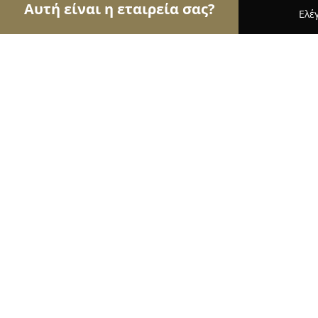
Αυτή είναι η εταιρεία σας?
Ελέ
Αετοί των pet shops
Καταστήματα Κατοικιδίων,
PetShop-Kypseli
9.8
(121)
Αθήνα, Αγιας Ζωνης 70
Εμφάνιση αριθμού τηλεφώνου