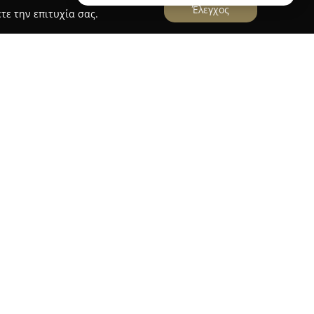
Έλεγχος
τε την επιτυχία σας.
-Kypseli
στην Αγίας Ζώνης 70 στην Αθήνα και λειτουργεί
για τους ιδιοκτήτες κατοικίδιων ζώων στην
ικιλία από προϊόντα και αξεσουάρ που
ς, ψάρια, μικρά ζώα και ερπετά, καλύπτοντας τις
.
αφορετικές επιλογές τροφών, όπως και χύμα ξηρά
κά είδη και αξεσουάρ για το σπίτι. Επίσης,
ωπισμού, όπως ψαλίδια, χτένες και σαμπουάν,
 και η εμφάνιση των κατοικίδιων. Σημαντικό
 ακόμα τα παιχνίδια, οι πάνες και τα ποιοτικά