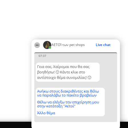
ΑΕΤΟΊ των pet shops
Live chat
07:37
Γεια σας. Χαίρομαι που θα σας
βοηθήσω! 🙂 Κάντε κλικ στο
αντίστοιχο θέμα συνομιλίας! 🙂
Ανήκω στους διακριθέντες και θέλω
να παραλάβω το πακέτο βραβείων
Θέλω να ελέγξω την επιχείρηση μου
στην κατάταξη "Αετοί"
Άλλο θέμα