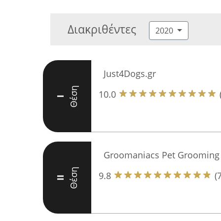
Διακριθέντες
2020
Just4Dogs.gr
Θέση
10.0
I
Groomaniacs Pet Grooming 
Θέση
9.8
(
II