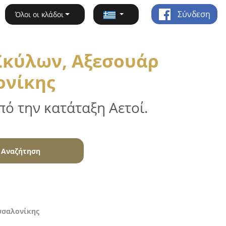
Σύνδεση
Όλοι οι κλάδοι
Σκύλων, Αξεσουάρ
ονίκης
ό την κατάταξη Αετοί.
Αναζήτηση
σσαλονίκης