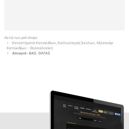
Αετοί των pet shops
Καταστήματα Κατοικιδίων, Καλλωπισμός Σκύλων, Αξεσουάρ
Κατοικιδίων - Θεσσαλονίκη
Almapet- ΒΑΣ. ΟΛΓΑΣ