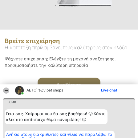
Βρείτε επιχείρηση
Η κατάταξη περιλαμβάνει τους καλύτερους στον κλάδο
Ψάχνετε επιχείρηση; Ελέγξτε τη μηχανή αναζήτησης.
Χρησιμοποιήστε την καλύτερη υπηρεσία
Αναζήτηση
ΑΕΤΟΊ των pet shops
Live chat
05:48
Γεια σας. Χαίρομαι που θα σας βοηθήσω! 🙂 Κάντε
κλικ στο αντίστοιχο θέμα συνομιλίας! 🙂
Διοργανωτής της
Κατάταξη
Επικοινωνία
Ανήκω στους διακριθέντες και θέλω να παραλάβω το
κατάταξης
Διακριθέντες
Επικοινωνία