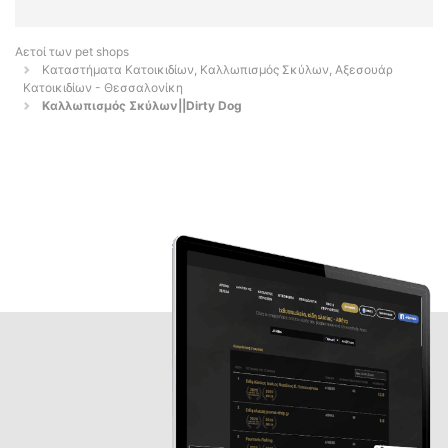
Αετοί των pet shops
Καταστήματα Κατοικιδίων, Καλλωπισμός Σκύλων, Αξεσουάρ
Κατοικιδίων - Θεσσαλονίκη
Καλλωπισμός Σκύλων||Dirty Dog