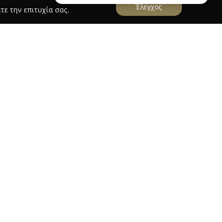
Έλεγχος
τε την επιτυχία σας.
 pet shop
εται στις Συκιές Θεσσαλονίκης λειτουργεί ως
διοκτήτες κατοικίδιων ζώων. Διαθέτει ευρεία
ιών που ανταποκρίνονται σε διαφορετικές
ν και ψαριών, με επιλογές ποιοτικών επώνυμων
σουάρ, συμπεριλαμβανομένων άνετων κρεβατιών,
ν, λουριών και ειδών υγιεινής.
 υπηρεσιών, προσφέρονται επίσης
λλωπισμού σκύλων που εξασφαλίζουν
 φροντίδα υγιεινής. Η σταθερή προσήλωση στην
αναζήτηση κατάλληλων λύσεων για κάθε