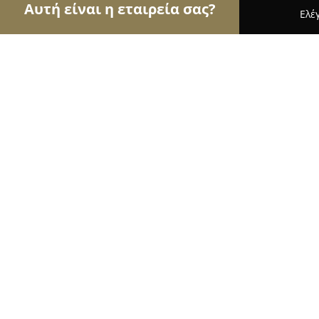
Αυτή είναι η εταιρεία σας?
Ελέ
Αετοί των pet shops
Καταστήματα Κατοικιδίων,
Puppies pet shop
9.5
(188)
Συκιεσ, Thessaloníki
Εμφάνιση αριθμού τηλεφώνου