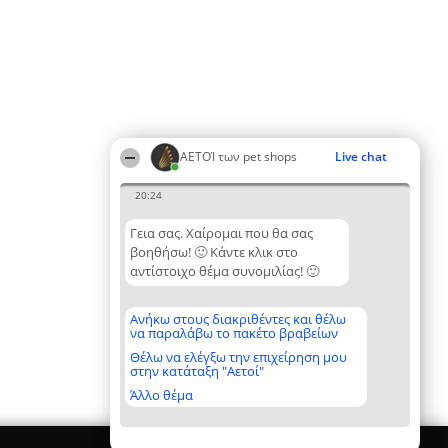
ΑΕΤΟΊ των pet shops
Live chat
20:24
Γεια σας. Χαίρομαι που θα σας
βοηθήσω! 🙂 Κάντε κλικ στο
αντίστοιχο θέμα συνομιλίας! 🙂
Ανήκω στους διακριθέντες και θέλω
να παραλάβω το πακέτο βραβείων
Θέλω να ελέγξω την επιχείρηση μου
στην κατάταξη "Αετοί"
Άλλο θέμα