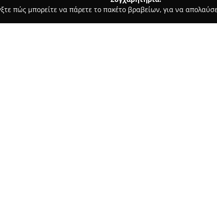
γξτε πώς μπορείτε να πάρετε το πακέτο βραβείων, για να απολαύσε
 Καλλωπισμός Σκύλων, Αξεσουάρ Κατοικιδίων - Συκιεσ
Puppies
Σχετικά με την εταιρεία:
Το
Puppies Pet Shop
που βρίσκ
ένας βασικός προορισμός για ι
συλλογή προϊόντων και υπηρεσ
ανάγκες σκύλων, γατών, πτηνώ
Δείτε περισσότερα >>
τροφών αλλά και ποικίλα αξε
κλουβιών μεταφοράς, παιχνιδιώ
Στο πλαίσιο των παρεχόμενων
επαγγελματικές υπηρεσίες κα
ολοκληρωμένη περιποίηση και
άριστη εξυπηρέτηση και την 