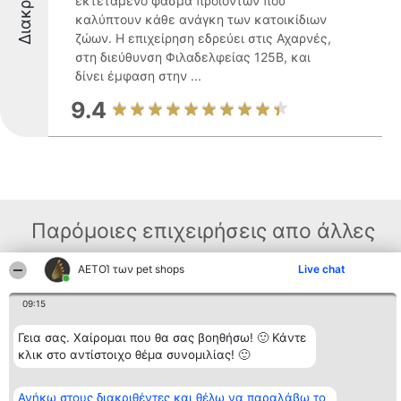
εκτεταμένο φάσμα προϊόντων που
καλύπτουν κάθε ανάγκη των κατοικίδιων
ζώων. Η επιχείρηση εδρεύει στις Αχαρνές,
στη διεύθυνση Φιλαδελφείας 125Β, και
δίνει έμφαση στην ...
9.4
Παρόμοιες επιχειρήσεις απο άλλες
περιοχές
ΑΕΤΟΊ των pet shops
Live chat
09:15
Διοργανωτής της
Κατάταξη
Επικοινωνία
κατάταξης
Διακριθέντες
Επικοινωνία
Γεια σας. Χαίρομαι που θα σας βοηθήσω! 🙂 Κάντε
BEAUTIFUL COMPANY
Λίστα όλων
κλικ στο αντίστοιχο θέμα συνομιλίας! 🙂
Μονοπρόσωπη ΙΚΕ
των
ΤΗΛ. ΕΠΙΚΟΙΝΩΝΙΑΣ:
διακριθέντων
2104128019
Μεθοδολογία
Ανήκω στους διακριθέντες και θέλω να παραλάβω το
email: