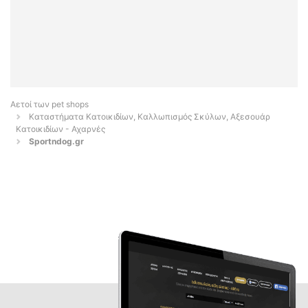
Αετοί των pet shops
Καταστήματα Κατοικιδίων, Καλλωπισμός Σκύλων, Αξεσουάρ
Κατοικιδίων - Αχαρνές
Sportndog.gr