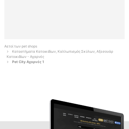
Αετοί των pet shops
Καταστήματα Κατοικιδίων, Καλλωπισμός Σκύλων, Αξεσουάρ
Κατοικιδίων - Αχαρνές
Pet City Αχαρνές 1