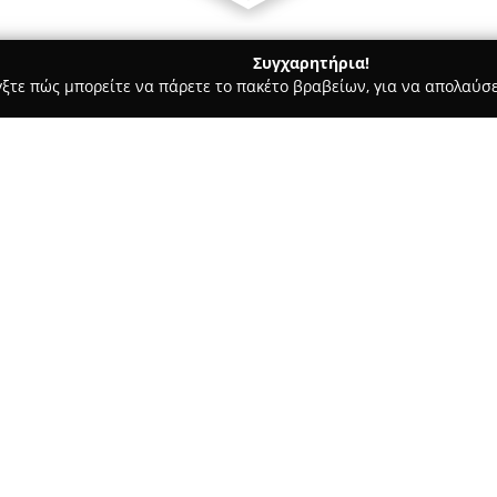
Συγχαρητήρια!
γξτε πώς μπορείτε να πάρετε το πακέτο βραβείων, για να απολαύσε
 Καλλωπισμός Σκύλων, Αξεσουάρ Κατοικιδίων - Αχαρνές
Oscar
Σχετικά με την εταιρεία:
Το
Oscar Petshop
αποτελεί μια
ίδρυσης το 1987, η οποία προσ
χώρο 250 τετραγωνικών μέτρω
διατίθενται προϊόντα υψηλής 
Δείτε περισσότερα >>
καλλυντικά και ειδικά επιλεγμ
Μεταξύ των κύριων δραστηριοτ
ενυδρεία. Υπάρχει μεγάλη ποι
και για κρύα νερά, καθώς και 