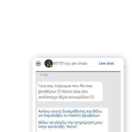
ΑΕΤΟΊ των pet shops
Live chat
11:26
Γεια σας. Χαίρομαι που θα σας
βοηθήσω! 🙂 Κάντε κλικ στο
αντίστοιχο θέμα συνομιλίας! 🙂
Ανήκω στους διακριθέντες και θέλω
να παραλάβω το πακέτο βραβείων
Θέλω να ελέγξω την επιχείρηση μου
στην κατάταξη "Αετοί"