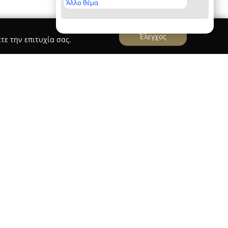
Άλλο θέμα
Έλεγχος
τε την επιτυχία σας.
 Petshop
 οικογενειακή επιχείρηση στις Αχαρνές, με έτος
φέρει πλήρεις λύσεις για κατοικίδια ζώα σε έναν
ν στη Λεωφόρο Θρακομακεδόνων 10. Εκεί
ποιότητας όπως τροφές, αξεσουάρ φροντίδας,
ένα προϊόντα για ζώα συντροφιάς.
ήτων της εταιρείας είναι η ενασχόληση με τα
κιλία διακοσμητικών ψαριών τόσο για θερμά όσο
υδρόβια φυτά και ο απαραίτητος εξοπλισμός.