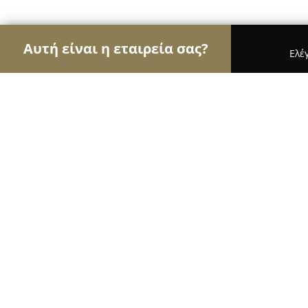
Αυτή είναι η εταιρεία σας?
Ελέ
Αετοί των pet shops
Καταστήματα Κατοικιδίων,
Oscar Petshop
9
(423)
Αχαρνές, Λεωφορος Θρακομακεδονων 10