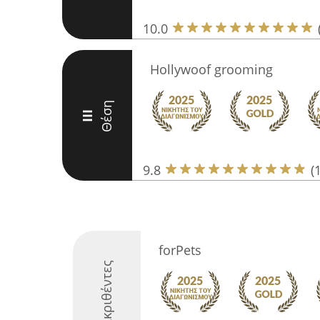
10.0
Hollywoof grooming
Θέση
III
9.8
(
forPets
Διακριθέντες