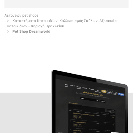
Αετοί των pet shops
Καταστήματα Κατοικιδίων, Καλλωπισμός Σκύλων, Αξεσουάρ
Κατοικιδίων - περιοχή Ηρακλείου
Pet Shop Dreamworld