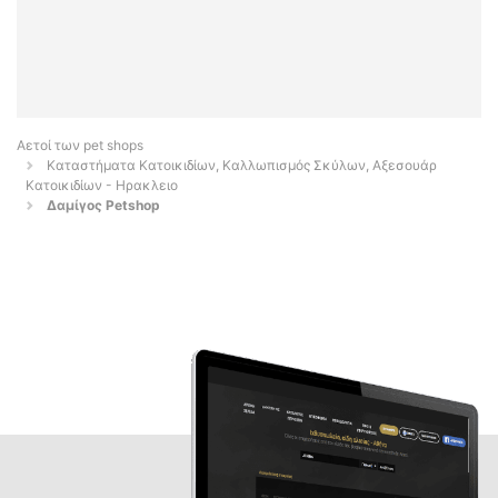
Αετοί των pet shops
Καταστήματα Κατοικιδίων, Καλλωπισμός Σκύλων, Αξεσουάρ
Κατοικιδίων - Ηρακλειο
Δαμίγος Petshop