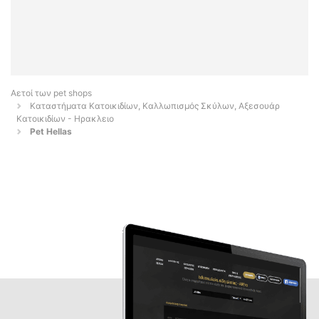
Αετοί των pet shops
Καταστήματα Κατοικιδίων, Καλλωπισμός Σκύλων, Αξεσουάρ
Κατοικιδίων - Ηρακλειο
Pet Hellas