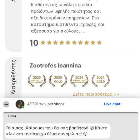
διαθέτοντας μεγάλη ποικιλία
προϊόντων υψηλής ποιότητας και
εξειδικευμένων υπηρεσιών. Στο
κατάστημα διατίθενται τροφές και
αξεσουάρ για σκύλους, ...
10
Διακριθέντες
Zootrofes Ioannina
Δείτε περισσότερα >>
ΑΕΤΟΊ των pet shops
9.6
Live chat
13:04
Γεια σας. Χαίρομαι που θα σας βοηθήσω! 🙂 Κάντε
Διοργανωτής της
Κατάταξη
Επικοινωνία
κατάταξης
Διακριθέντες
Επικοινωνία
κλικ στο αντίστοιχο θέμα συνομιλίας! 🙂
BEAUTIFUL COMPANY
Λίστα όλων