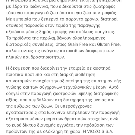
με έδρα τα Ιωάννινα, που ειδικεύεται στις ζωοτροφές
τόσο για παραγωγικά ζώα όσο και για ζώα συντροφιάς.
Με εμπειρία που ξεπερνά τα σαράντα χρόνια, διατηρεί
σταθερή παρουσία στον τομέα της παραγωγής
εξειδικευμένης ξηράς τροφής για σκύλους και γάτες.
Τα προϊόντα της περιλαμβάνουν ολοκληρωμένες
διατροφικές συνθέσεις, όπως Grain Free και Gluten Free,
καλύπτοντας τις ανάγκες κατοικιδίων διαφορετικών
ηλικιών και δραστηριοτήτων.
Η δέσμευση που διακρίνει την εταιρεία σε αυστηρά
ποιοτικά πρότυπα και στη διαρκή υιοθέτηση
καινοτομιών ενισχύει την αξιοποίηση της επιστημονικής
γνώσης και των σύγχρονων τεχνολογικών μέσων. Αυτό
οδηγεί στην παραγωγή ζωοτροφών υψηλής διατροφικής
αξίας, που συμβάλλουν στη διατήρηση της υγείας και
της ευζωίας των ζώων. Οι υπερσύγχρονες
εγκαταστάσεις στα Ιωάννινα επιτρέπουν την παραγωγή
εξατομικευμένων μιγμάτων θρεπτικών στοιχείων, ενώ
το ευρύ δίκτυο διανομής εγγυάται την πρόσβαση των
προϊόντων της σε ολόκληρη τη χώρα. Η VIOZOIS S.A.