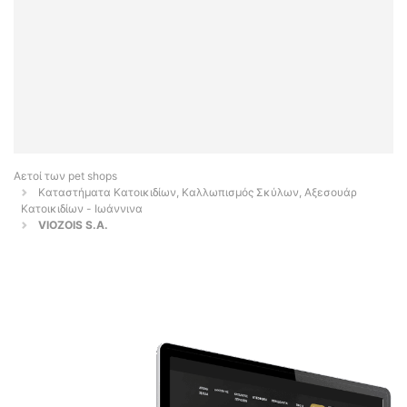
Αετοί των pet shops
Καταστήματα Κατοικιδίων, Καλλωπισμός Σκύλων, Αξεσουάρ
Κατοικιδίων - Ιωάννινα
VIOZOIS S.A.