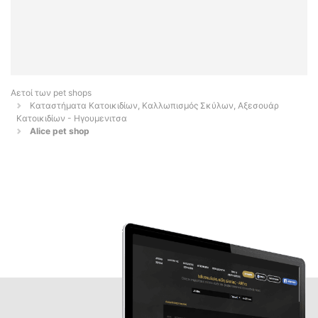
Αετοί των pet shops
Καταστήματα Κατοικιδίων, Καλλωπισμός Σκύλων, Αξεσουάρ
Κατοικιδίων - Ηγουμενιτσα
Alice pet shop