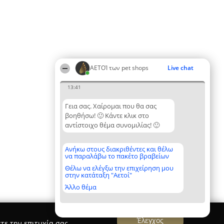
ΑΕΤΟΊ των pet shops
Live chat
13:41
Γεια σας. Χαίρομαι που θα σας
βοηθήσω! 🙂 Κάντε κλικ στο
αντίστοιχο θέμα συνομιλίας! 🙂
Ανήκω στους διακριθέντες και θέλω
να παραλάβω το πακέτο βραβείων
Θέλω να ελέγξω την επιχείρηση μου
στην κατάταξη "Αετοί"
Άλλο θέμα
Έλεγχος
τε την επιτυχία σας.