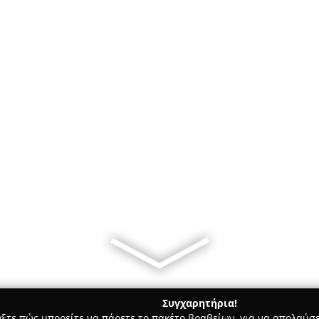
Συγχαρητήρια!
γξτε πώς μπορείτε να πάρετε το πακέτο βραβείων, για να απολαύσε