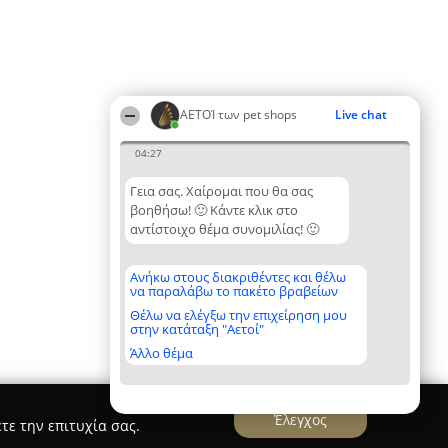
ΑΕΤΟΊ των pet shops
Live chat
04:27
Γεια σας. Χαίρομαι που θα σας
βοηθήσω! 🙂 Κάντε κλικ στο
αντίστοιχο θέμα συνομιλίας! 🙂
Ανήκω στους διακριθέντες και θέλω
να παραλάβω το πακέτο βραβείων
Θέλω να ελέγξω την επιχείρηση μου
στην κατάταξη "Αετοί"
Άλλο θέμα
Έλεγχος
τε την επιτυχία σας.