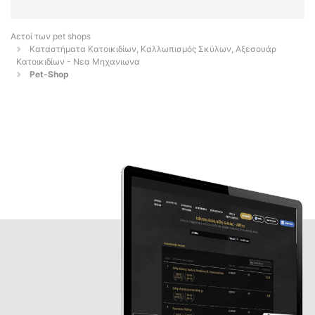
Αετοί των pet shops
Καταστήματα Κατοικιδίων, Καλλωπισμός Σκύλων, Αξεσουάρ
Κατοικιδίων - Νεα Μηχανιωνα
Pet-Shop