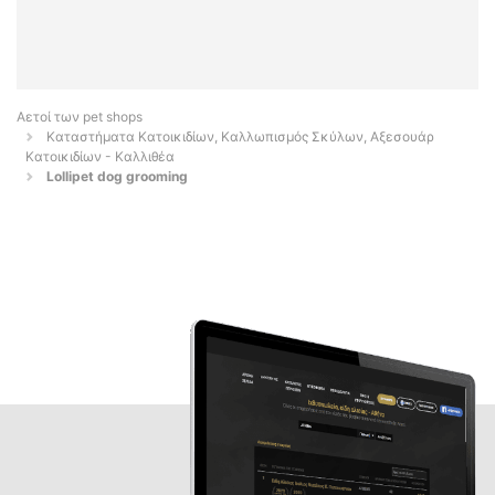
Αετοί των pet shops
Καταστήματα Κατοικιδίων, Καλλωπισμός Σκύλων, Αξεσουάρ
Κατοικιδίων - Καλλιθέα
Lollipet dog grooming