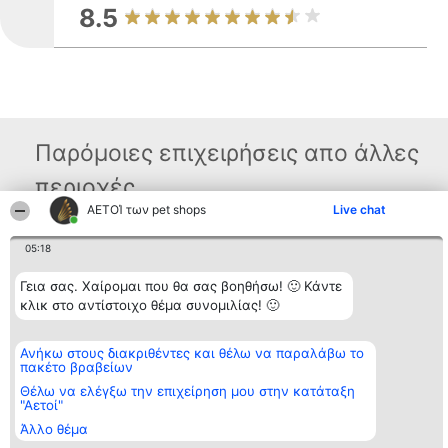
8.5
Παρόμοιες επιχειρήσεις απο άλλες
περιοχές
ΑΕΤΟΊ των pet shops
Live chat
05:18
Διοργανωτής της
Κατάταξη
Επικοινωνία
κατάταξης
Διακριθέντες
Επικοινωνία
BEAUTIFUL COMPANY
Λίστα όλων
Γεια σας. Χαίρομαι που θα σας βοηθήσω! 🙂 Κάντε
Μονοπρόσωπη ΙΚΕ
των
κλικ στο αντίστοιχο θέμα συνομιλίας! 🙂
ΤΗΛ. ΕΠΙΚΟΙΝΩΝΙΑΣ:
διακριθέντων
2104128019
Μεθοδολογία
email:
Όροι &
Ανήκω στους διακριθέντες και θέλω να παραλάβω το
aetoi@beautifulcompany.co
προϋποθέσεις
πακέτο βραβείων
ΠΟΛΙΤΙΚΗ
ΑΠΟΡΡΗΤΟΥ
Θέλω να ελέγξω την επιχείρηση μου στην κατάταξη
"Αετοί"
Άλλο θέμα