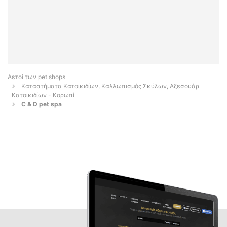
Αετοί των pet shops
Καταστήματα Κατοικιδίων, Καλλωπισμός Σκύλων, Αξεσουάρ
Κατοικιδίων - Κορωπί
C & D pet spa