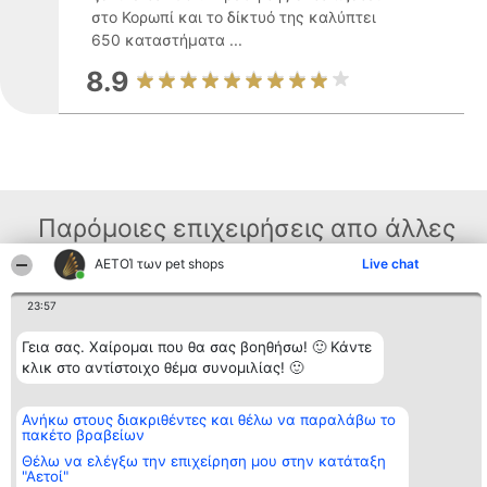
στο Κορωπί και το δίκτυό της καλύπτει
650 καταστήματα ...
8.9
Παρόμοιες επιχειρήσεις απο άλλες
περιοχές
ΑΕΤΟΊ των pet shops
Live chat
23:57
Διοργανωτής της
Κατάταξη
Επικοινωνία
Γεια σας. Χαίρομαι που θα σας βοηθήσω! 🙂 Κάντε
κατάταξης
Διακριθέντες
Επικοινωνία
κλικ στο αντίστοιχο θέμα συνομιλίας! 🙂
BEAUTIFUL COMPANY
Λίστα όλων
Μονοπρόσωπη ΙΚΕ
των
ΤΗΛ. ΕΠΙΚΟΙΝΩΝΙΑΣ:
διακριθέντων
2104128019
Ανήκω στους διακριθέντες και θέλω να παραλάβω το
Μεθοδολογία
πακέτο βραβείων
email:
Όροι &
aetoi@beautifulcompany.co
προϋποθέσεις
Θέλω να ελέγξω την επιχείρηση μου στην κατάταξη
ΠΟΛΙΤΙΚΗ
"Αετοί"
ΑΠΟΡΡΗΤΟΥ