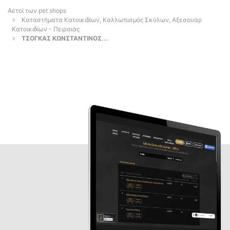
Αετοί των pet shops
Καταστήματα Κατοικιδίων, Καλλωπισμός Σκύλων, Αξεσουάρ
Κατοικιδίων - Πειραιάς
ΤΣΟΓΚΑΣ ΚΩΝΣΤΑΝΤΙΝΟΣ...