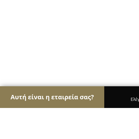
Αυτή είναι η εταιρεία σας?
Ελέ
Αετοί των pet shops
Καταστήματα Κατοικιδίων,