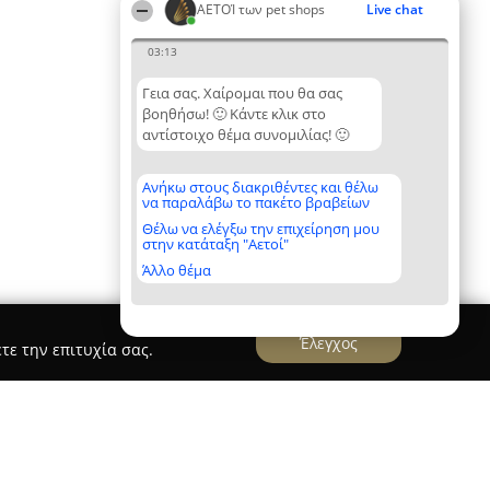
ΑΕΤΟΊ των pet shops
Live chat
03:13
Γεια σας. Χαίρομαι που θα σας
βοηθήσω! 🙂 Κάντε κλικ στο
αντίστοιχο θέμα συνομιλίας! 🙂
Ανήκω στους διακριθέντες και θέλω
να παραλάβω το πακέτο βραβείων
Θέλω να ελέγξω την επιχείρηση μου
στην κατάταξη "Αετοί"
Άλλο θέμα
Έλεγχος
τε την επιτυχία σας.
antina Tsakiri