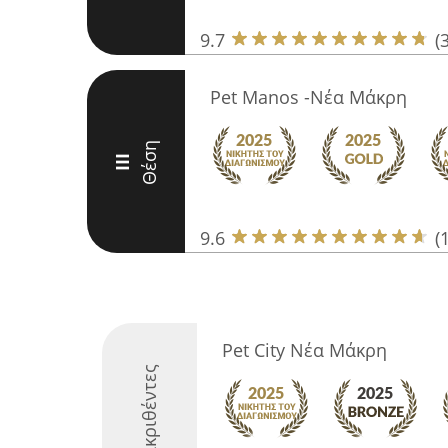
9.7
(
Pet Manos -Νέα Μάκρη
Θέση
III
9.6
(
Pet City Νέα Μάκρη
Διακριθέντες