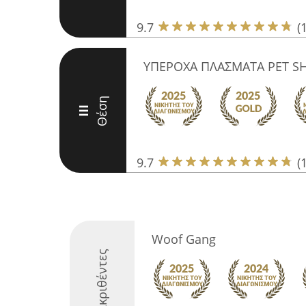
9.7
(
ΥΠΕΡΟΧΑ ΠΛΑΣΜΑΤΑ PET S
Θέση
III
9.7
(
Woof Gang
Διακριθέντες