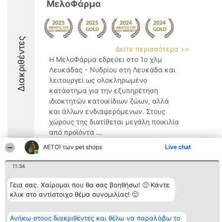
ΜελοΦάρμα
Διακριθέντες
Δείτε περισσότερα >>
Η ΜελοΦάρμα εδρεύει στο 1ο χλμ
Λευκάδας - Νυδρίου στη Λευκάδα και
λειτουργεί ως ολοκληρωμένο
κατάστημα για την εξυπηρέτηση
ιδιοκτητών κατοικίδιων ζώων, αλλά
και άλλων ενδιαφερόμενων. Στους
χώρους της διατίθεται μεγάλη ποικιλία
από προϊόντα ...
ΑΕΤΟΊ των pet shops
Live chat
9.8
11:34
Γεια σας. Χαίρομαι που θα σας βοηθήσω! 🙂 Κάντε
Διοργανωτής της
Κατάταξη
Επικοινωνία
κατάταξης
Διακριθέντες
Επικοινωνία
κλικ στο αντίστοιχο θέμα συνομιλίας! 🙂
BEAUTIFUL COMPANY
Λίστα όλων
Μονοπρόσωπη ΙΚΕ
των
ΤΗΛ. ΕΠΙΚΟΙΝΩΝΙΑΣ:
διακριθέντων
Ανήκω στους διακριθέντες και θέλω να παραλάβω το