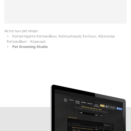
Αετοί των pet shops
Καταστήματα Κατοικιδίων, Καλλωπισμός Σκύλων, Αξεσουάρ
Κατοικιδίων - Κερκυρα
Pet Grooming Studio