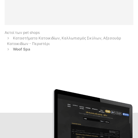
Αετοί των pet shops
Καταστήματα Κατοικιδίων, Καλλωπισμός Σκύλων, Αξεσουάρ
Κατοικιδίων - Περιστέρι
Woof Spa