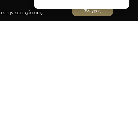
Έλεγχος
τε την επιτυχία σας.
σ
Voldog
στον τομέα της υγιεινής διατροφής κατοικίδιων,
 (Biologically Appropriate Raw Food) για σκύλους
ική της δραστηριότητα είναι η επεξεργασία και
ροσανατολισμένων στις φυσικές ανάγκες των
μφαση στην υψηλή διατροφική αξία και την
ιμοποιούνται υγιεινά συστατικά, πλούσια σε
νες, χωρίς την περιεκτικότητα σε σιτηρά,
τα που θα μπορούσαν να επηρεάσουν αρνητικά