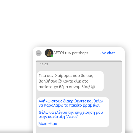
ΑΕΤΟΊ των pet shops
Live chat
13:03
Γεια σας. Χαίρομαι που θα σας
βοηθήσω! 🙂 Κάντε κλικ στο
αντίστοιχο θέμα συνομιλίας! 🙂
Ανήκω στους διακριθέντες και θέλω
να παραλάβω το πακέτο βραβείων
Θέλω να ελέγξω την επιχείρηση μου
στην κατάταξη "Αετοί"
Άλλο θέμα