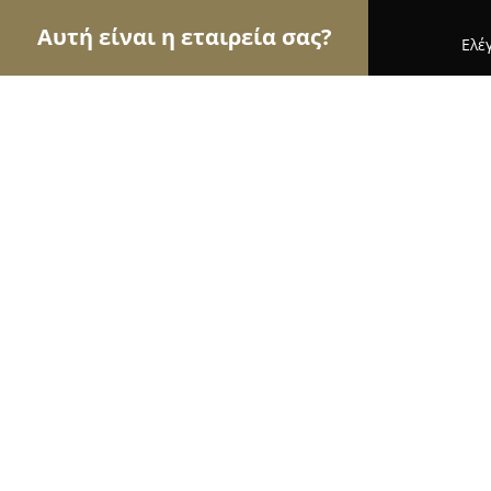
Αυτή είναι η εταιρεία σας?
Ελέ
Αετοί των pet shops
Καταστήματα Κατοικιδίων,
Voldog
9.7
(769)
Αγ. Ιωαννησ Ρεντησ, Λ. Κηφισού 11
Εμφάνιση αριθμού τηλεφώνου