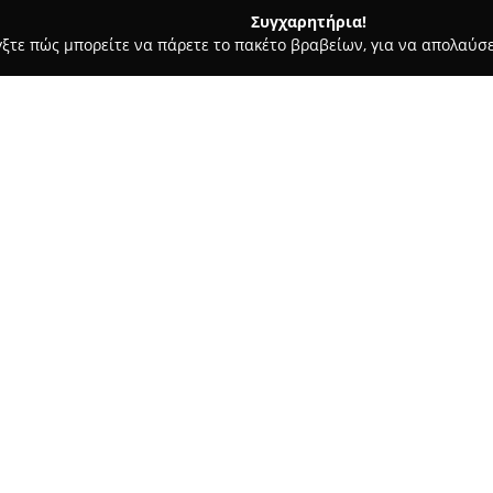
Συγχαρητήρια!
γξτε πώς μπορείτε να πάρετε το πακέτο βραβείων, για να απολαύσε
 Καλλωπισμός Σκύλων, Αξεσουάρ Κατοικιδίων - Αγ. Ιωαννησ Ρεντη
Σχετικά με την εταιρεία:
Η εταιρεία
Voldog
ειδικεύεται 
προσφέροντας προϊόντα B.A.R.F
και γάτες. Από το 2011, η βασ
τυποποίηση φρέσκων τροφών π
Δείτε περισσότερα >>
κατοικίδιων ζώων, δίνοντας έ
ποιότητα.
Στα προϊόντα της Voldog χρησ
θρεπτικά συστατικά και βιταμί
συντηρητικά ή χημικά πρόσθε