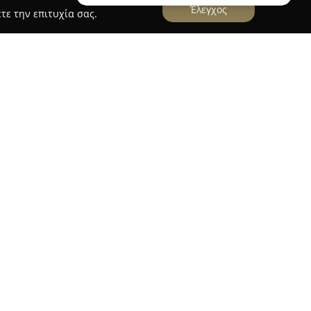
Έλεγχος
τε την επιτυχία σας.
ucky Pets
ου βρίσκεται στο Χαλάνδρι, εξειδικεύεται στη
ν, παρέχοντας ένα περιβάλλον ζεστασιάς και
ιάς. Με πολυετή εμπειρία και έντονη αφοσίωση,
ν χώρο των pet shops στην Ελλάδα,
ηρέτηση και επιστημονική γνώση.
ει τροφές ξηρές, νωπές και τη διατροφή BARF,
ματα διατροφής, αξεσουάρ, παιχνίδια, είδη
ροϊόντα. Στις υπηρεσίες περιλαμβάνονται και οι
σμού, που παρέχονται σε σύγχρονο χώρο από
 επαγγελματισμό και σχολαστική φροντίδα. Η