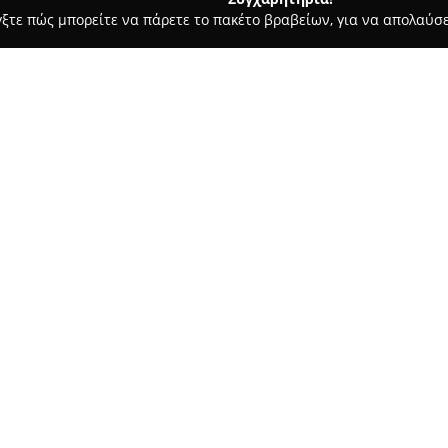
γξτε πώς μπορείτε να πάρετε το πακέτο βραβείων, για να απολαύσε
 Καλλωπισμός Σκύλων, Αξεσουάρ Κατοικιδίων - Χαλάνδρι
The l
Σχετικά με την εταιρεία:
Η επιχείρηση
The Lucky Pets
π
φροντίδα των κατοικίδιων ζώω
ασφάλειας για τα ζώα συντροφ
το κατάστημα διακρίνεται στο
Δείτε περισσότερα >>
προσφέροντας αξιόπιστη εξυπ
Η γκάμα προϊόντων περιλαμβάν
καθώς και λιχουδιές, συμπληρώ
υγιεινής και αντιπαρασιτικά π
πολυτελείς υπηρεσίες καλλωπι
εξειδικευμένους groomers, με