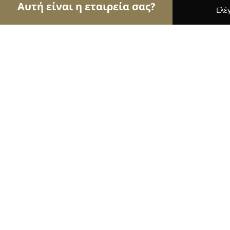
Αυτή είναι η εταιρεία σας?
Ελέ
Αετοί των pet shops
Καταστήματα Κατοικιδίων,
The lucky Pets
9.8
(216)
Χαλάνδρι, ΑΚΑΚΙΩΝ 6
Εμφάνιση αριθμού τηλεφώνου