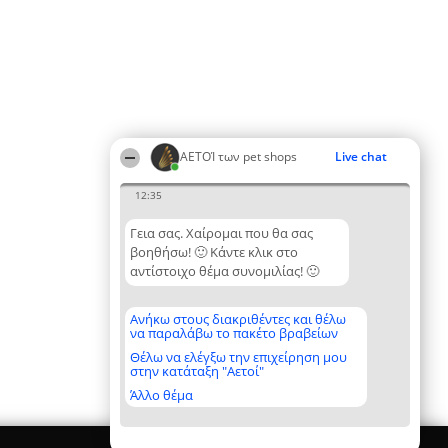
ΑΕΤΟΊ των pet shops
Live chat
12:35
Γεια σας. Χαίρομαι που θα σας
βοηθήσω! 🙂 Κάντε κλικ στο
αντίστοιχο θέμα συνομιλίας! 🙂
Ανήκω στους διακριθέντες και θέλω
να παραλάβω το πακέτο βραβείων
Θέλω να ελέγξω την επιχείρηση μου
στην κατάταξη "Αετοί"
Άλλο θέμα