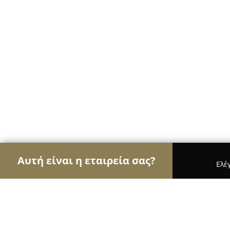
Αυτή είναι η εταιρεία σας?
Ελέ
Αετοί των pet shops
Καταστήματα Κατοικιδίων,