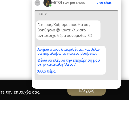
ΑΕΤΟΊ των pet shops
Live chat
13:10
Γεια σας. Χαίρομαι που θα σας
βοηθήσω! 🙂 Κάντε κλικ στο
αντίστοιχο θέμα συνομιλίας! 🙂
Ανήκω στους διακριθέντες και θέλω
να παραλάβω το πακέτο βραβείων
Θέλω να ελέγξω την επιχείρηση μου
στην κατάταξη "Αετοί"
Άλλο θέμα
Έλεγχος
τε την επιτυχία σας.
e Pet Refuge