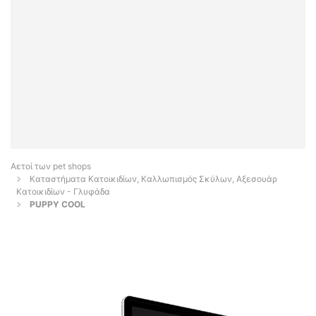
Αετοί των pet shops
Καταστήματα Κατοικιδίων, Καλλωπισμός Σκύλων, Αξεσουάρ
Κατοικιδίων - Γλυφάδα
PUPPY COOL