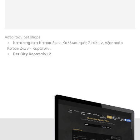
Αετοί των pet shops
Καταστήματα Κατοικιδίων, Καλλωπισμός Σκύλων, Αξεσουάρ
Κατοικιδίων - Κερατσίνι
Pet City Κερατσίνι 2