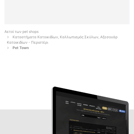
Αετοί των pet shops
Καταστήματα Κατοικιδίων, Καλλωπισμός Σκύλων, Αξεσουάρ
Κατοικιδίων - Περιστέρι
Pet Town