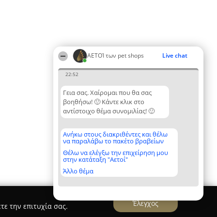
ΑΕΤΟΊ των pet shops
Live chat
22:52
Γεια σας. Χαίρομαι που θα σας
βοηθήσω! 🙂 Κάντε κλικ στο
αντίστοιχο θέμα συνομιλίας! 🙂
Ανήκω στους διακριθέντες και θέλω
να παραλάβω το πακέτο βραβείων
Θέλω να ελέγξω την επιχείρηση μου
στην κατάταξη "Αετοί"
Άλλο θέμα
Έλεγχος
τε την επιτυχία σας.