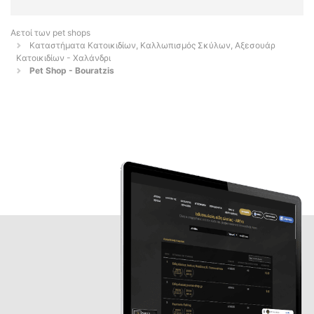
Αετοί των pet shops
Καταστήματα Κατοικιδίων, Καλλωπισμός Σκύλων, Αξεσουάρ
Κατοικιδίων - Χαλάνδρι
Pet Shop - Bouratzis