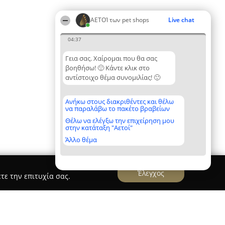
ΑΕΤΟΊ των pet shops
Live chat
04:37
Γεια σας. Χαίρομαι που θα σας
βοηθήσω! 🙂 Κάντε κλικ στο
αντίστοιχο θέμα συνομιλίας! 🙂
Ανήκω στους διακριθέντες και θέλω
να παραλάβω το πακέτο βραβείων
Θέλω να ελέγξω την επιχείρηση μου
στην κατάταξη "Αετοί"
Άλλο θέμα
Έλεγχος
τε την επιτυχία σας.
Care