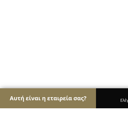
Αυτή είναι η εταιρεία σας?
Ελέ
Αετοί των pet shops
Καταστήματα Κατοικιδίων,